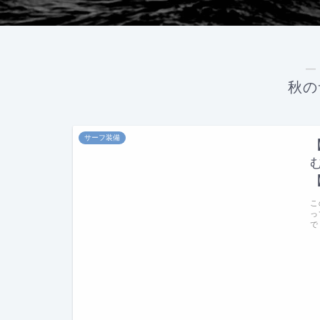
―
秋の
サーフ装備
こ
っ
で