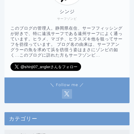
シンジ
サーフゾンビ
このブログの管理人。静岡県在住、サーフフィッシング
が好きで、特に遠浅サーフである遠州サーフによく通っ
ています。ヒラメ、マゴチ、ヒラスズキ他を狙ってサー
フを彷徨っています。 ブログ名の由来は、サーフアン
グラーの魚を求めて浜を彷徨う姿はまさにゾンビの如
く...このブログに訪れた方もサーフゾンビ...
＼ Follow me ／
カテゴリー