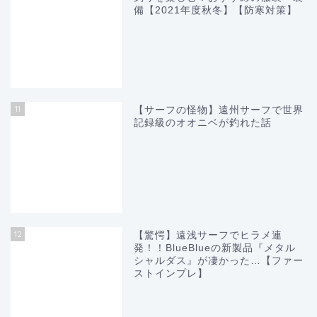
備【2021年度秋冬】【防寒対策】
11
【サーフの怪物】遠州サーフで世界
記録級のオオニベが釣れた話
12
【驚愕】遠浅サーフでヒラメ連
発！！BlueBlueの新製品『メタル
シャルダス』が凄かった…【ファー
ストインプレ】