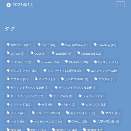
2021年1月
5
タグ
18STELLA
(28)
BALT
(10)
BeachWalker
(5)
BlueBlue
(10)
DAIWA
(3)
DUO
(6)
Jackson
(4)
Megabass
(11)
SETUPPER
(2)
shimano
(34)
VARIVAS
(29)
Zシステム
(11)
アシストフック
(10)
アスリート＋105FVG
(3)
エクスセンス∞
(29)
エコギア
(10)
オオニベ
(7)
カゲロウ100F
(9)
クロダイ
(8)
ホーム
サイレントアサシン120F
(4)
サイレントアサシン129F
(4)
サーフフィッシング
(52)
サーフ装備
(4)
ショアレッド
(3)
釣行日記
ジグヘッド
(16)
チヌ
(8)
バルト
(9)
ヒラスズキ
(13)
ヒラメ
(40)
フリッパーZ24
(5)
ボトムワインド
(2)
マゴチ
(16)
サーフ装備
マダイ
(3)
メタルシャルダス
(4)
ワーム
(15)
六畳一間の狼
(9)
怪魚
(6)
砂ヒラ
(11)
遠州サーフ
(46)
遠州灘
(47)