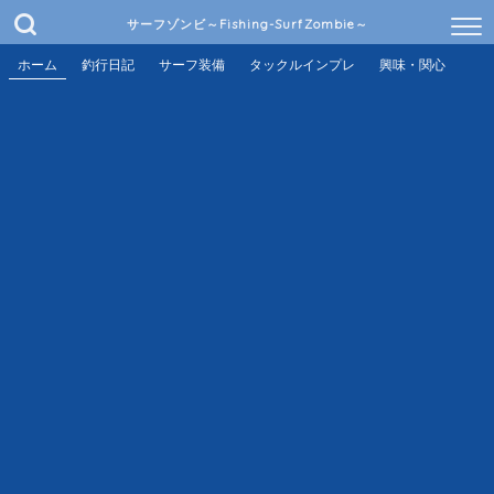
サーフゾンビ～Fishing-SurfZombie～
ホーム
釣行日記
サーフ装備
タックルインプレ
興味・関心