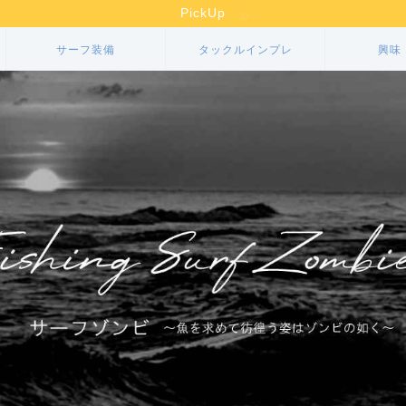
PickUp
サーフ装備
タックルインプレ
興味