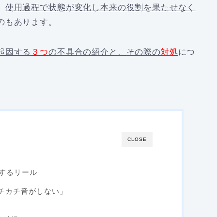
、
使用過程で状態が変化し本来の役割を果たせなく
のもあります。
起因する
３つ
の不具合の紹介と、
その際の
対処
につ
CLOSE
するリール
カチカチ音がしない」