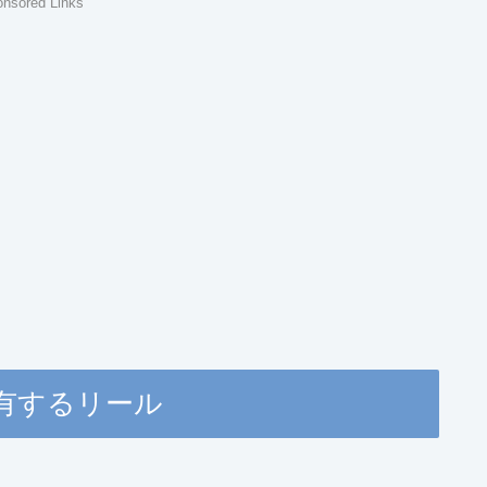
nsored Links
有するリール