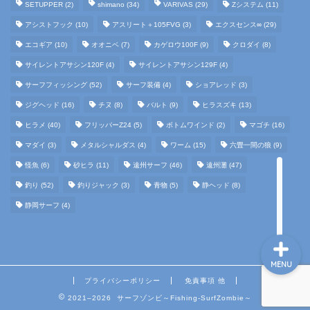
SETUPPER
(2)
shimano
(34)
VARIVAS
(29)
Zシステム
(11)
アシストフック
(10)
アスリート＋105FVG
(3)
エクスセンス∞
(29)
エコギア
(10)
オオニベ
(7)
カゲロウ100F
(9)
クロダイ
(8)
ホーム
サイレントアサシン120F
(4)
サイレントアサシン129F
(4)
サーフフィッシング
(52)
サーフ装備
(4)
ショアレッド
(3)
釣行日記
ジグヘッド
(16)
チヌ
(8)
バルト
(9)
ヒラスズキ
(13)
ヒラメ
(40)
フリッパーZ24
(5)
ボトムワインド
(2)
マゴチ
(16)
サーフ装備
マダイ
(3)
メタルシャルダス
(4)
ワーム
(15)
六畳一間の狼
(9)
怪魚
(6)
砂ヒラ
(11)
遠州サーフ
(46)
遠州灘
(47)
タックルインプレ
釣り
(52)
釣りジャック
(3)
青物
(5)
静ヘッド
(8)
静岡サーフ
(4)
MENU
プライバシーポリシー
免責事項 他
2021–2026 サーフゾンビ～Fishing-SurfZombie～