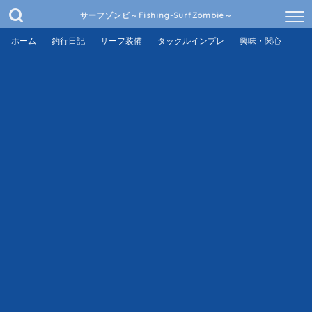
サーフゾンビ～Fishing-SurfZombie～
ホーム
釣行日記
サーフ装備
タックルインプレ
興味・関心