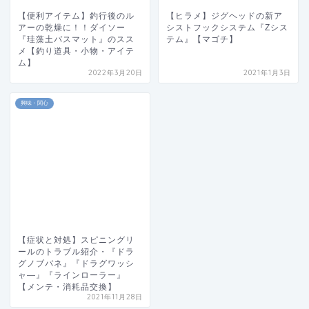
【便利アイテム】釣行後のル
【ヒラメ】ジグヘッドの新ア
アーの乾燥に！！ダイソー
シストフックシステム『Zシス
『珪藻土バスマット』のスス
テム』【マゴチ】
メ【釣り道具・小物・アイテ
ム】
2022年3月20日
2021年1月3日
興味・関心
【症状と対処】スピニングリ
ールのトラブル紹介・『ドラ
グノブバネ』『ドラグワッシ
ャ―』『ラインローラー』
【メンテ・消耗品交換】
2021年11月28日