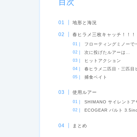
目次
地形と海況
春ヒラメ三枚キャッチ！！！
フローティングミノーで
次に投げたルアーは…
ヒットアクション
春ヒラメ二匹目・三匹目
捕食ベイト
使用ルアー
SHIMANO サイレント
ECOGEAR バルト 3.5in
まとめ