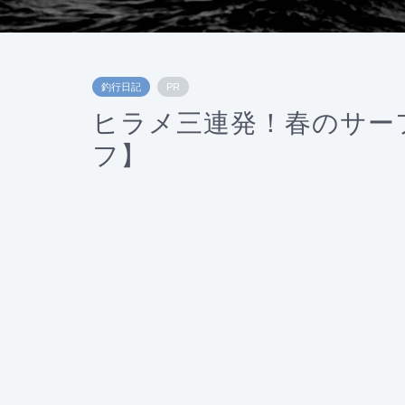
釣行日記
PR
ヒラメ三連発！春のサーフ
フ】