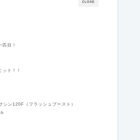
CLOSE
一匹目！
ヒット！！
アサシン120F（フラッシュブースト）
ch