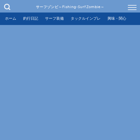
サーフゾンビ～Fishing-SurfZombie～
ホーム
釣行日記
サーフ装備
タックルインプレ
興味・関心