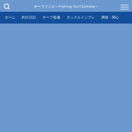
サーフゾンビ～Fishing-SurfZombie～
ホーム
釣行日記
サーフ装備
タックルインプレ
興味・関心