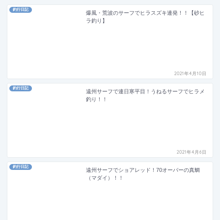
釣行日記
爆風・荒波のサーフでヒラスズキ連発！！【砂ヒ
ラ釣り】
2021年4月10日
釣行日記
遠州サーフで連日寒平目！うねるサーフでヒラメ
釣り！！
2021年4月6日
釣行日記
遠州サーフでショアレッド！70オーバーの真鯛
（マダイ）！！