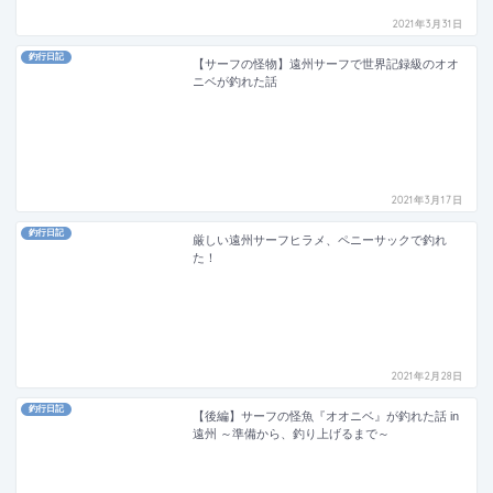
2021年3月31日
釣行日記
【サーフの怪物】遠州サーフで世界記録級のオオ
ニベが釣れた話
2021年3月17日
釣行日記
厳しい遠州サーフヒラメ、ペニーサックで釣れ
た！
2021年2月28日
釣行日記
【後編】サーフの怪魚『オオニベ』が釣れた話 in
遠州 ～準備から、釣り上げるまで～