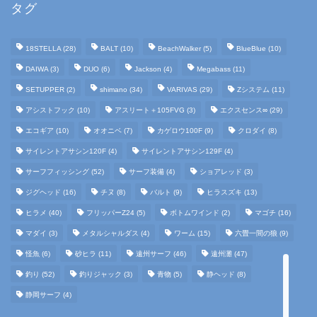
タグ
18STELLA
(28)
BALT
(10)
BeachWalker
(5)
BlueBlue
(10)
DAIWA
(3)
DUO
(6)
Jackson
(4)
Megabass
(11)
SETUPPER
(2)
shimano
(34)
VARIVAS
(29)
Zシステム
(11)
アシストフック
(10)
アスリート＋105FVG
(3)
エクスセンス∞
(29)
エコギア
(10)
オオニベ
(7)
カゲロウ100F
(9)
クロダイ
(8)
ホーム
サイレントアサシン120F
(4)
サイレントアサシン129F
(4)
サーフフィッシング
(52)
サーフ装備
(4)
ショアレッド
(3)
釣行日記
ジグヘッド
(16)
チヌ
(8)
バルト
(9)
ヒラスズキ
(13)
ヒラメ
(40)
フリッパーZ24
(5)
ボトムワインド
(2)
マゴチ
(16)
サーフ装備
マダイ
(3)
メタルシャルダス
(4)
ワーム
(15)
六畳一間の狼
(9)
怪魚
(6)
砂ヒラ
(11)
遠州サーフ
(46)
遠州灘
(47)
タックルインプレ
釣り
(52)
釣りジャック
(3)
青物
(5)
静ヘッド
(8)
静岡サーフ
(4)