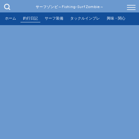
サーフゾンビ～Fishing-SurfZombie～
ホーム
釣行日記
サーフ装備
タックルインプレ
興味・関心