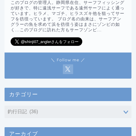
このブログの管理人。静岡県在住、サーフフィッシング
が好きで、特に遠浅サーフである遠州サーフによく通っ
ています。ヒラメ、マゴチ、ヒラスズキ他を狙ってサー
フを彷徨っています。 ブログ名の由来は、サーフアン
グラーの魚を求めて浜を彷徨う姿はまさにゾンビの如
く...このブログに訪れた方もサーフゾンビ...
＼ Follow me ／
カテゴリー
アーカイブ